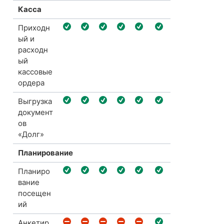
Касса
Приходн
ый и
р
асходн
ый
кассовые
ордера
Выгрузка
документ
ов
«Долг»
Планирование
Планиро
вание
посещен
ий
Анкетир