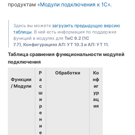
продуктам
«Модули подключения к 1С»
.
Здесь вы можете
загрузить предыдущую версию
таблицы
. В ней есть информация по поддержке
функций в модулях для
ТиС 9.2 (1С
7.7),
Конфигурациях АП: УТ 10.3 и АП: УТ 11.
Таблица сравнения функциональности модулей
подключения
Р
Обработки
Ко
Функции
а
нф
/ Модули
с
иг
ш
ур
и
ац
р
ия
е
н
и
е