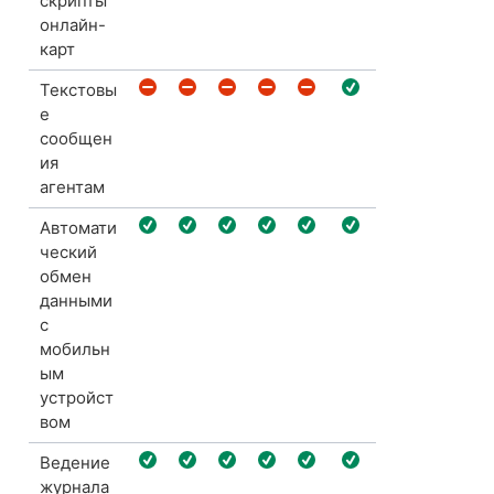
скрипты
онлайн-
карт
Текстовы
е
сообщен
ия
агентам
Автомати
ческий
обмен
данными
с
мобильн
ым
устройст
вом
Ведение
журнала