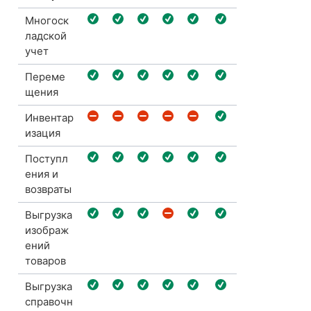
Многоск
ладской
учет
Переме
щения
Инвентар
изация
Поступл
ения и
возвраты
Выгрузка
изображ
ений
товаров
Выгрузка
справочн