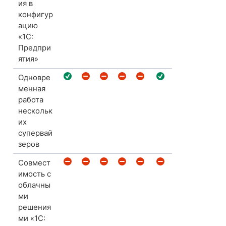
ия в
конфигур
ацию
«1С:
Предпри
ятия»
Одновре
менная
работа
нескольк
их
супервай
зеров
Совмест
имость с
облачны
ми
решения
ми «1С: