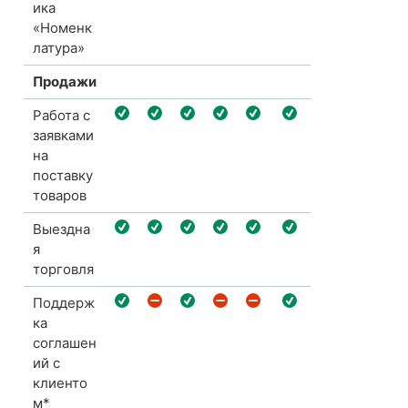
ика
«Номенк
латура»
Продажи
Работа с
заявками
на
поставку
товаров
Выездна
я
торговля
Поддерж
ка
соглашен
ий с
клиенто
м*