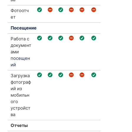
Фотоотч
ет
Посещение
Работа с
документ
ами
п
осещен
ий
Загрузка
фотограф
ий из
мобильн
ого
устройст
ва
Отчеты