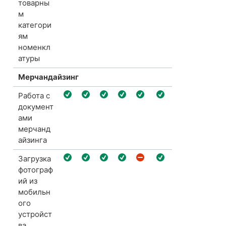
товарны
м
категори
ям
номенкл
атуры
Мерчандайзинг
Работа с
документ
ами
мерчанд
айзинга
Загрузка
фотограф
ий из
мобильн
ого
устройст
ва