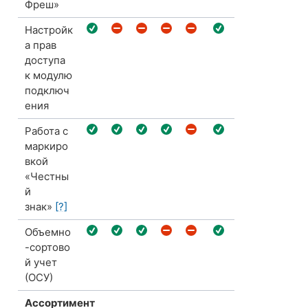
Фреш»
Настройк
а прав
доступа
к модулю
подключ
ения
Работа с
маркиро
вкой
«Честны
й
знак»
[?]
Объемно
-сортово
й учет
(ОСУ)
Ассортимент