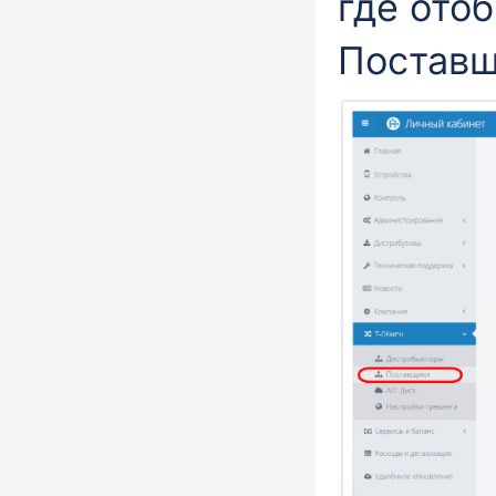
где ото
Поставщ