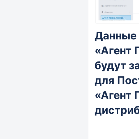
Данные 
«Агент 
будут з
для Пос
«Агент 
дистри