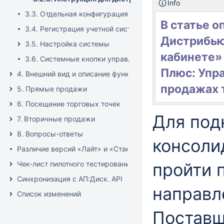
Info
3.3. Отдельная конфигурация (без других учетных систе
В статье 
3.4. Регистрация учетной системы в «Личном кабинете»
Дистрибью
3.5. Настройка системы
кабинете» 
3.6. Системные кнопки управления
Плюс: Упр
4. Внешний вид и описание функций
продажах 
5. Прямые продажи
6. Посещение торговых точек
Для под
7. Вторичные продажи
8. Вопросы-ответы
консоли
Различие версий «Лайт» и «Стандарт»
Чек-лист пилотного тестирования
пройти 
Синхронизация с АП:Диск. API
направл
Список изменений
Поставщ