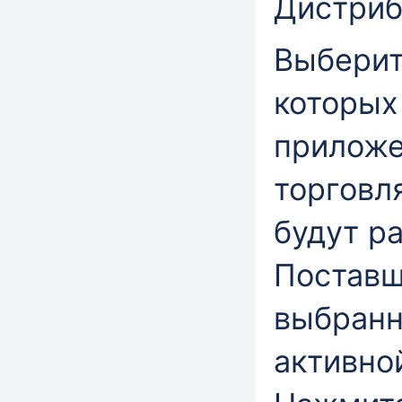
Дистриб
Выберит
которых
прилож
торговл
будут р
Поставщ
выбранн
активно