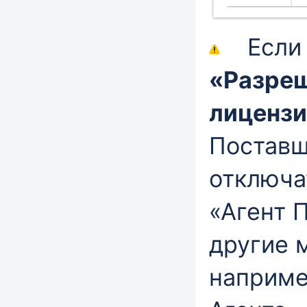
Если ф
«Разреш
лицензи
Поставщ
отключа
«Агент 
другие 
наприме