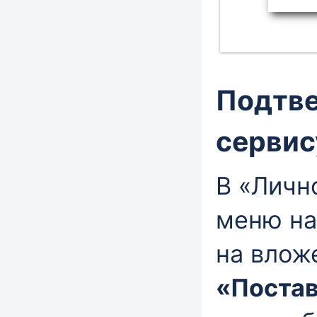
Подтве
серви
В «Личн
меню н
на влож
«Поста