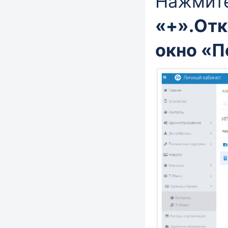
Нажмите
«+».
Отк
окно
«П