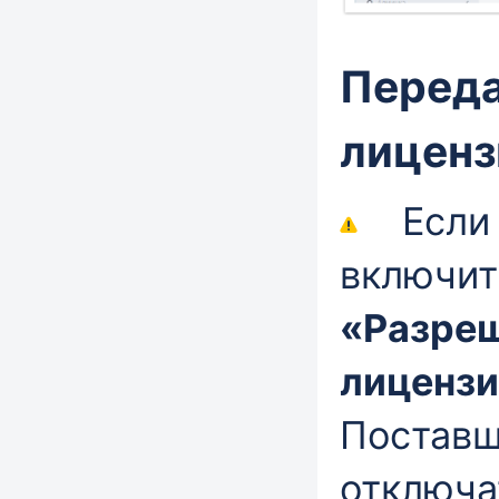
Переда
лицен
Если в
включит
«Разреш
лицензи
Поставщ
отключа