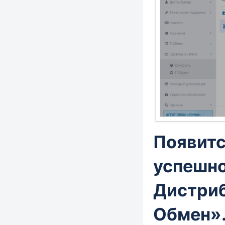
Появитс
успешно
Дистриб
Обмен»