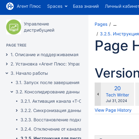
Агент Плюс
Spaces
База знаний
Личный кабине
Управление
Pages
…
дистрибуцией
3.2.5. Инструкци
Page H
PAGE TREE
1. Описание и поддерживаемая конфигурация
2. Установка «Агент Плюс: Управление Дистрибуцией»
Versio
3. Начало работы
3.1. Запуск после завершения пилотного проекта
c
Old
20
w
3.2. Консолидирование данных
Version
changes.mady.b
Tech Writer
Saved
3.2.1. Активация канала «Т-Обмен» в «Личном кабинет
Jul 31, 2024
on
View Page History
3.2.2. Синхронизация данных по Т-Обмену
3.2.3. Восстановление подключения к сервису «Т-Обм
3.2.4. Отключение от канала «Т-Обмен» в «Личном ка
3.2.5. Инструкция для дистрибьютора о подключени