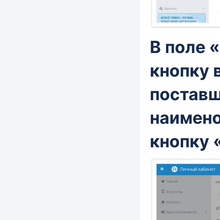
В поле
«
кнопку 
поставщ
наимено
кнопку