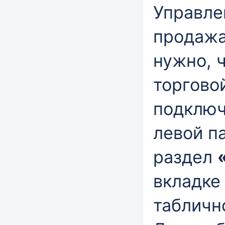
Управле
продажа
нужно, 
торгово
подклю
левой п
раздел
вкладке
табличн